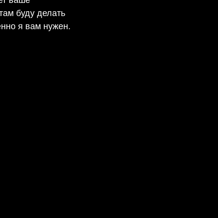
ет ваше
 там буду делать
нно я вам нужен.