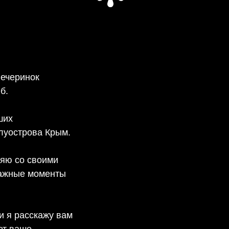
вечеринок
б.
ших
луострова Крым.
ляю со своими
ажные моменты
и я расскажу вам