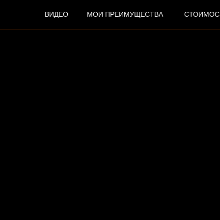
ВИДЕО
МОИ ПРЕИМУЩЕСТВА
СТОИМОС
ДМИТ
БУСА
ВЕДУЩИЙ МЕРОПРИЯТИЙ
С 2010 ГОДА